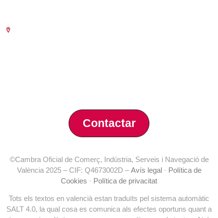
Escola de Negocis
Benjamín Franklin, 8 – 46980
(Parc Tecnològic – Paterna)
Tlf. 961 366 080
Contactar
©Cambra Oficial de Comerç, Indústria, Serveis i Navegació de
València 2025 – CIF: Q4673002D –
Avís legal
·
Política de
Cookies
·
Política de privacitat
Tots els textos en valencià estan traduïts pel sistema automàtic
SALT 4.0, la qual cosa es comunica als efectes oportuns quant a