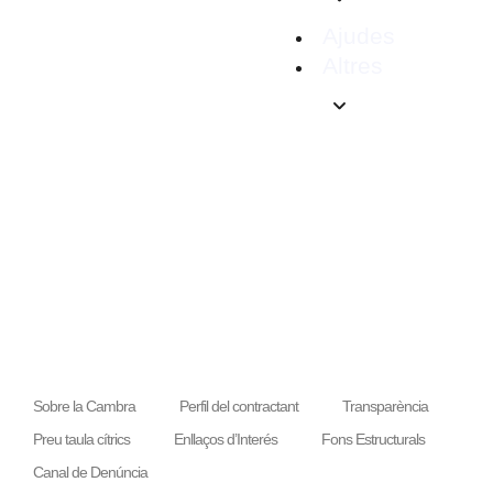
Ajudes
Altres
Sobre la Cambra
Perfil del contractant
Transparència
Preu taula cítrics
Enllaços d’Interés
Fons Estructurals
Canal de Denúncia