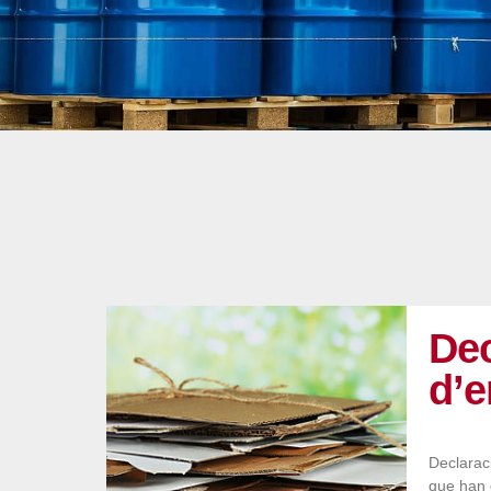
Dec
d’
Declarac
que han 