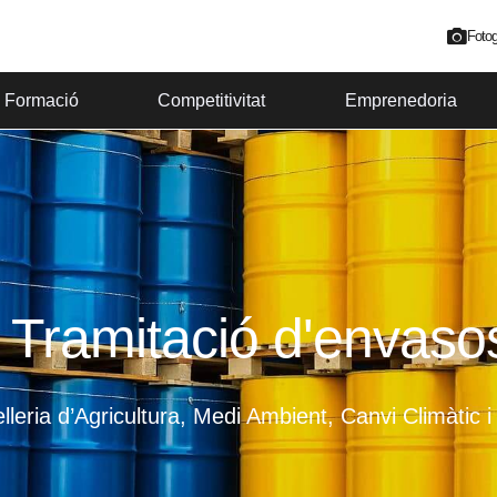
Fotog
Formació
Competitivitat
Emprenedoria
 Tramitació d'envasos
leria d’Agricultura, Medi Ambient, Canvi Climàtic