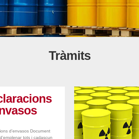
Tràmits
laracions
envasos
ions d’envasos Document
d’emplenar tots i cadascun