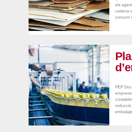
els agen
cadena d
consum i
Pl
d’
PEP Doc
empreses
s’establi
reducció 
embalaje