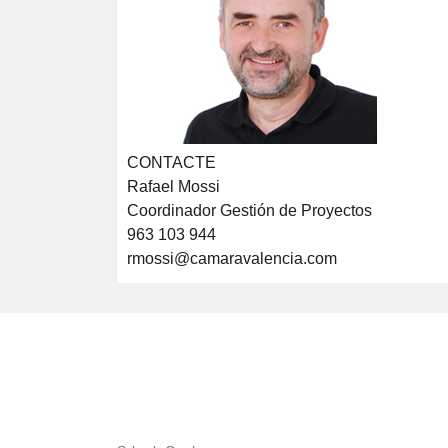
CONTACTE
Rafael Mossi
Coordinador Gestión de Proyectos
963 103 944
rmossi@camaravalencia.com
LA NOSTRA MISSIÓ
Cambra València és una cor
col·laboradora de les Admi