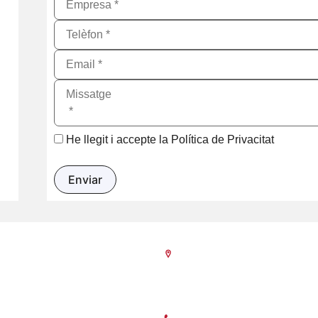
He llegit i accepte la
Política de Privacitat
Seu Central
C/Poeta Querol 15 – 46002 Val
Tlf. 963 103 900
poració de dret públic,
nistracions Públiques, dedicada a: