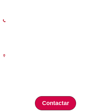
C/Poeta Querol 15 – 46002 València
Tlf. 963 103 900
Horari Atenció
Telefònica:
8.30 a 14.00 i de 15.30 a 18.30
Presencial :
9.00 a 13.30 i
amb cita prèvia de 15.30 a 18.30
(des de l’1 de Juliol al 15 de Setembre
només als matins)
Escola de Negocis
Benjamín Franklin, 8 – 46980
(Parc Tecnològic – Paterna)
Tlf. 961 366 080
Contactar