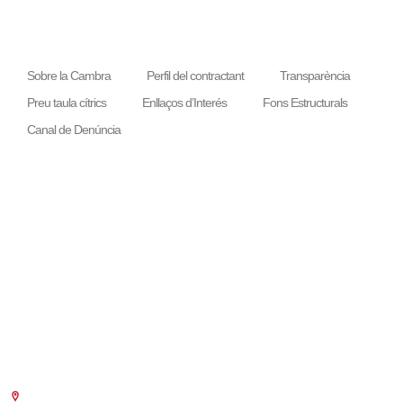
Sobre la Cambra
Perfil del contractant
Transparència
Preu taula cítrics
Enllaços d’Interés
Fons Estructurals
Canal de Denúncia
LA NOSTRA MISSIÓ
Cambra València és una corporació de dret públic, col·laboradora de les
Administracions Públiques, dedicada a:
Prestar serveis a les empreses.
Representar, promocionar i defensar els interessos generals del
comerç, la indústria i la navegació.
Exercitar les competències de caràcter públic previstes en la Llei,
o que puguen encomanar i delegar les Administracions Públiques.
Seu Central