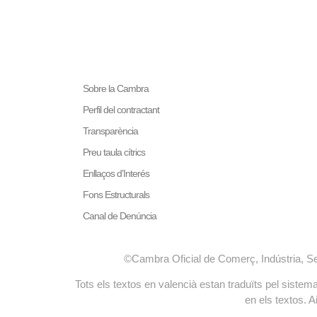
LA NOSTRA MISSIÓ
Cambra València és una cor
col·laboradora de les Admi
Sobre la Cambra
Prestar serveis a l
Perfil del contractant
Representar, promoc
Transparència
generals del comerç,
Exercitar les compe
Preu taula cítrics
en la Llei, o que p
Enllaços d’Interés
Administracions Púb
Fons Estructurals
Canal de Denúncia
©Cambra Oficial de Comerç, Indústria, S
Tots els textos en valencià estan traduïts pel sist
en els textos. A