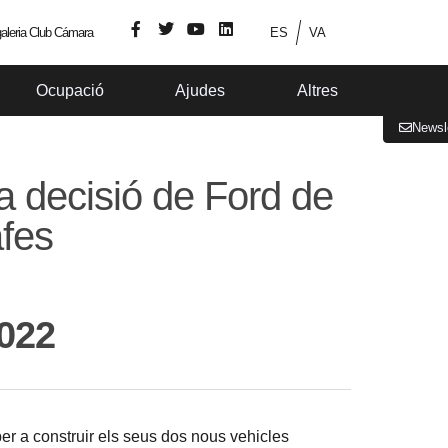
aleria Club Cámara
ES
VA
Ocupació
Ajudes
Altres
Newsl
a decisió de Ford de
afes
022
er a construir els seus dos nous vehicles