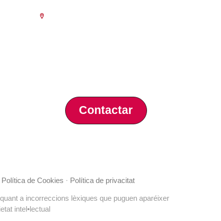
Escola de Negocis
ència
Benjamín Franklin, 8 – 46980
(Parc Tecnològic – Paterna)
Tlf. 961 366 080
a 18.30
prèvia de
al 15 de
Contactar
·
Política de Cookies
·
Política de privacitat
 quant a incorreccions lèxiques que puguen aparéixer
tat intel•lectual