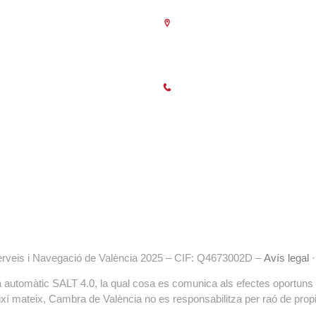
Seu Central
C/Poeta Querol 15 – 46002 Val
Tlf. 963 103 900
poració de dret públic,
nistracions Públiques, dedicada a:
Horari Atenció
es empreses.
Telefònica:
8.30 a 14.00 i de 15.30 
ionar i defensar els interessos
Presencial :
9.00 a 13.30 i amb cita 
 la indústria i la navegació.
15.30 a 18.30
(des de l’1 de Juliol 
tències de caràcter públic previstes
Setembre només als matins)
uguen encomanar i delegar les
liques.
erveis i Navegació de València 2025 – CIF: Q4673002D –
Avís legal
ema automàtic SALT 4.0, la qual cosa es comunica als efectes oportuns
ixí mateix, Cambra de València no es responsabilitza per raó de propie