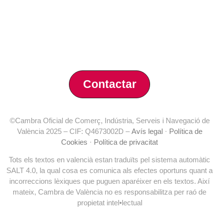
Benjamín Franklin, 8 – 46980
(Parc Tecnològic – Paterna)
Tlf. 961 366 080
Contactar
©Cambra Oficial de Comerç, Indústria, Serveis i Navegació de
València 2025 – CIF: Q4673002D –
Avís legal
·
Política de
Cookies
·
Política de privacitat
Tots els textos en valencià estan traduïts pel sistema automàtic
SALT 4.0, la qual cosa es comunica als efectes oportuns quant a
incorreccions lèxiques que puguen aparéixer en els textos. Així
mateix, Cambra de València no es responsabilitza per raó de
propietat intel•lectual