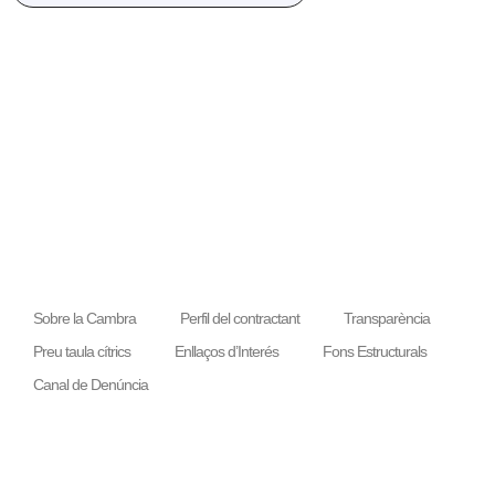
Sobre la Cambra
Perfil del contractant
Transparència
Preu taula cítrics
Enllaços d’Interés
Fons Estructurals
Canal de Denúncia
LA NOSTRA MISSIÓ