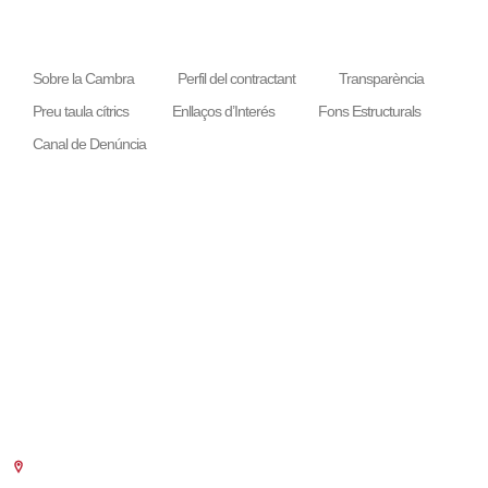
Sobre la Cambra
Perfil del contractant
Transparència
Preu taula cítrics
Enllaços d’Interés
Fons Estructurals
Canal de Denúncia
LA NOSTRA MISSIÓ
Cambra València és una corporació de dret públic, col·laboradora de les
Administracions Públiques, dedicada a:
Prestar serveis a les empreses.
Representar, promocionar i defensar els interessos generals del
comerç, la indústria i la navegació.
Exercitar les competències de caràcter públic previstes en la Llei,
o que puguen encomanar i delegar les Administracions Públiques.
Seu Central