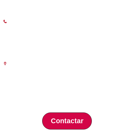
C/Poeta Querol 15 – 46002 València
Tlf. 963 103 900
Horari Atenció
Telefònica:
8.30 a 14.00 i de 15.30 a 18.30
Presencial :
9.00 a 13.30 i
amb cita prèvia de 15.30 a 18.30
(des de l’1 de Juliol al 15 de Setembre
només als matins)
Escola de Negocis
Benjamín Franklin, 8 – 46980
(Parc Tecnològic – Paterna)
Tlf. 961 366 080
Contactar