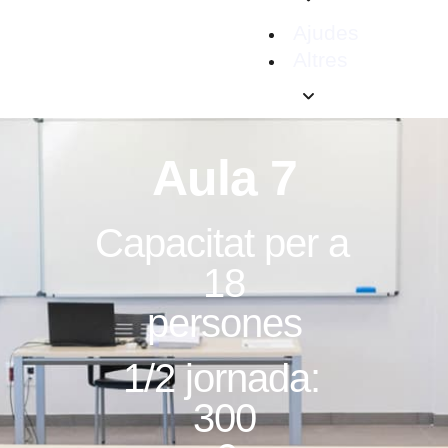
Ajudes
Altres
Aula 7
Capacitat per a
18
persones
1/2 jornada:
300