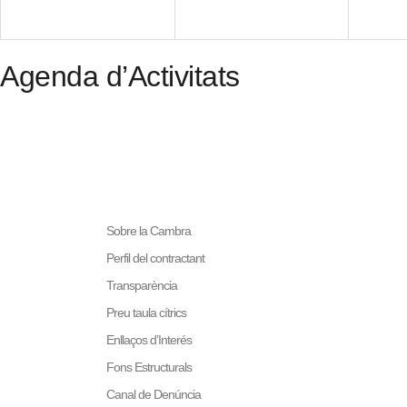
Agenda d’Activitats
LA NOSTRA MISSIÓ
Cambra València és una cor
col·laboradora de les Admi
Sobre la Cambra
Prestar serveis a l
Perfil del contractant
Representar, promoc
Transparència
generals del comerç,
Exercitar les compe
Preu taula cítrics
en la Llei, o que p
Enllaços d’Interés
Administracions Púb
Fons Estructurals
Canal de Denúncia