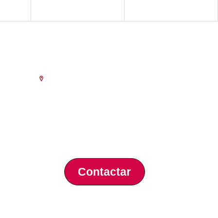
Escola de Negocis
ència
Benjamín Franklin, 8 – 46980
(Parc Tecnològic – Paterna)
Tlf. 961 366 080
a 18.30
prèvia de
al 15 de
Contactar