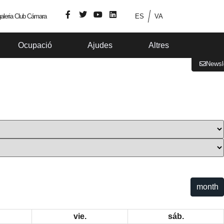
aleria Club Cámara
ES
VA
Ocupació
Ajudes
Altres
Newsl
month
vie.
sáb.