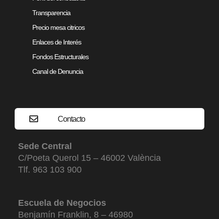
Transparencia
Precio mesa citricos
Enlaces de Interés
Fondos Estructurales
Canal de Denuncia
Contacto
Sede Central
C/Poeta Querol 15 – 46002 València
Tlf. 963 103 900
Escuela de Negocios
Benjamín Franklin, 8 – 46980