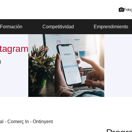
Fotog
Formación
Competitividad
Emprendimiento
stagram
4
l - Comerç In - Ontinyent