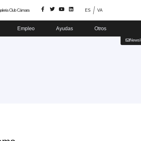
aleria Club Cámara
ES
VA
Empleo
Ayudas
Otros
Newsl