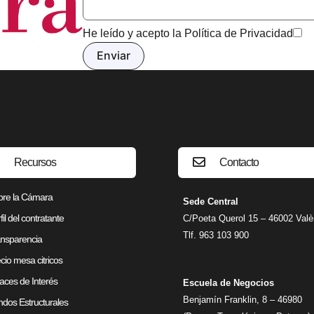
He leído y acepto la
Política de Privacidad
Recursos
Contacto
bre la Cámara
Sede Central
fil del contratante
C/Poeta Querol 15 – 46002 Valè
Tlf. 963 103 900
nsparencia
cio mesa citricos
aces de Interés
Escuela de Negocios
Benjamín Franklin, 8 – 46980
dos Estructurales