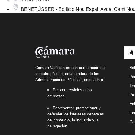
BENETÚSSER - Edificio Nou Espai. Avda. Camí Nou
So
Cámara València es una corporación de
derecho público, colaboradora de las
Per
Administraciones Públicas, dedicada a:
Tra
Prestar servicios a las
Pre
empresas.
Enl
Representar, promocionar y
Fon
defender los intereses generales
del comercio, la industria y la
Can
navegación.