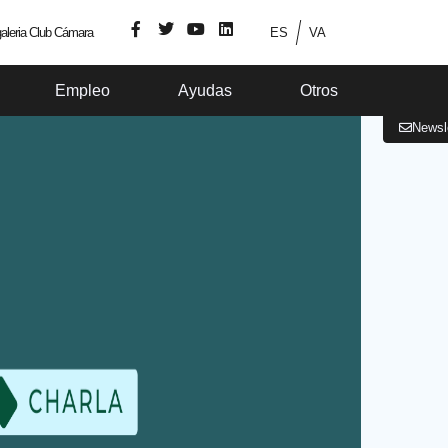
aleria Club Cámara
ES
VA
Empleo
Ayudas
Otros
Newsl