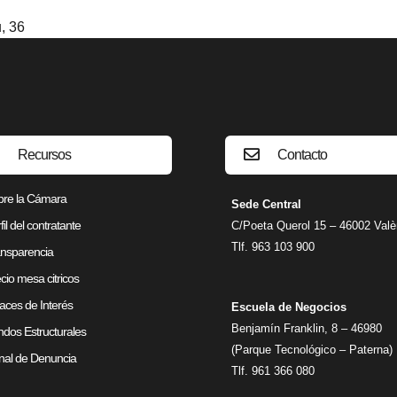
, 36
Recursos
Contacto
bre la Cámara
Sede Central
fil del contratante
C/Poeta Querol 15 – 46002 Valè
Tlf. 963 103 900
nsparencia
cio mesa citricos
aces de Interés
Escuela de Negocios
Benjamín Franklin, 8 – 46980
dos Estructurales
(Parque Tecnológico – Paterna)
al de Denuncia
Tlf. 961 366 080