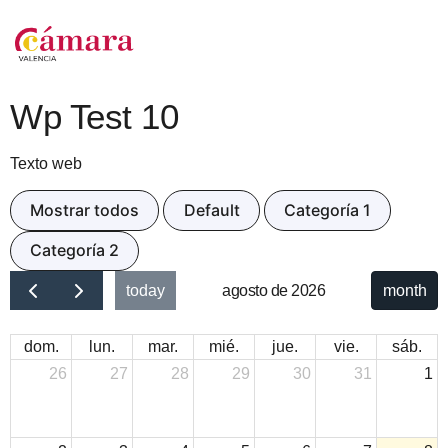
Wp Test 10
Texto web
Mostrar todos
Default
Categoría 1
Categoría 2
today
agosto de 2026
month
dom.
lun.
mar.
mié.
jue.
vie.
sáb.
26
27
28
29
30
31
1