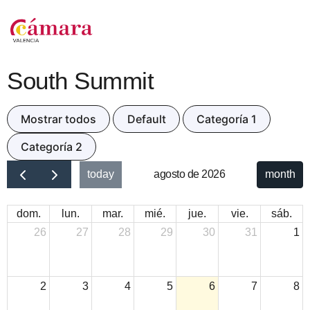
South Summit
Mostrar todos
Default
Categoría 1
Categoría 2
today
agosto de 2026
month
dom.
lun.
mar.
mié.
jue.
vie.
sáb.
26
27
28
29
30
31
1
2
3
4
5
6
7
8