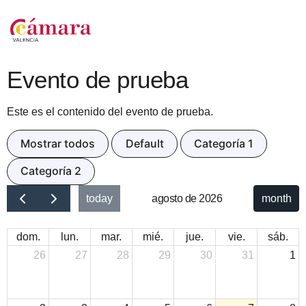
Evento de prueba
Este es el contenido del evento de prueba.
Mostrar todos
Default
Categoría 1
Categoría 2
today
agosto de 2026
month
dom.
lun.
mar.
mié.
jue.
vie.
sáb.
26
27
28
29
30
31
1