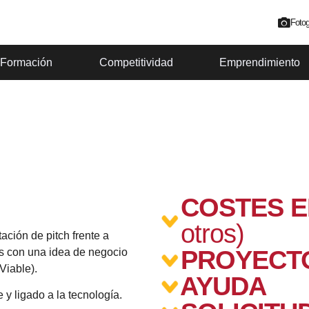
Fotog
Formación
Competitividad
Emprendimiento
COSTES 
otros)
ción de pitch frente a
PROYECT
s con una idea de negocio
Viable).
AYUDA
y ligado a la tecnología.