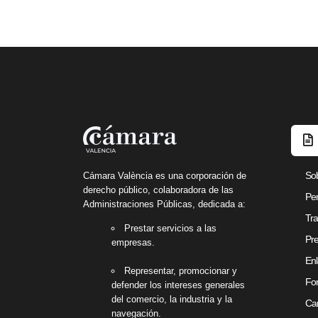
So
Cámara València es una corporación de
derecho público, colaboradora de las
Per
Administraciones Públicas, dedicada a:
Tra
Prestar servicios a las
Pre
empresas.
Enl
Representar, promocionar y
Fon
defender los intereses generales
del comercio, la industria y la
Can
navegación.