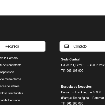
Recursos
Contacto
bre la Cámara
Sede Central
fil del contratante
C/Poeta Querol 15 – 46002 Valè
Tlf. 963 103 900
nsparencia
cio mesa citricos
aces de Interés
Escuela de Negocios
Benjamín Franklin, 8 – 46980
dos Estructurales
(Parque Tecnológico – Paterna)
al de Denuncia
Tlf. 961 366 080