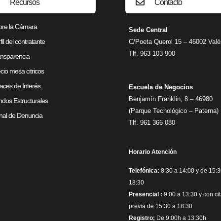
Recursos
Contacto
bre la Cámara
Sede Central
fil del contratante
C/Poeta Querol 15 – 46002 Valè
Tlf. 963 103 900
nsparencia
cio mesa citricos
aces de Interés
Escuela de Negocios
Benjamín Franklin, 8 – 46980
dos Estructurales
(Parque Tecnológico – Paterna)
al de Denuncia
Tlf. 961 366 080
Horario Atención
Telefónica:
8:30 a 14:00 y de 15:3
18:30
Presencial :
9:00 a 13:30 y con ci
previa de 15:30 a 18:30
Registro;
De 9:00h a 13:30h.