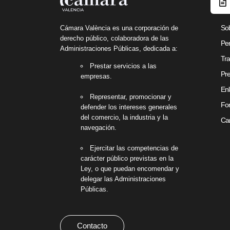
So
Cámara València es una corporación de
derecho público, colaboradora de las
Per
Administraciones Públicas, dedicada a:
Tra
Prestar servicios a las
Pre
empresas.
Enl
Representar, promocionar y
Fon
defender los intereses generales
del comercio, la industria y la
Can
navegación.
Ejercitar las competencias de
carácter público previstas en la
Ley, o que puedan encomendar y
delegar las Administraciones
Públicas.
Contacto