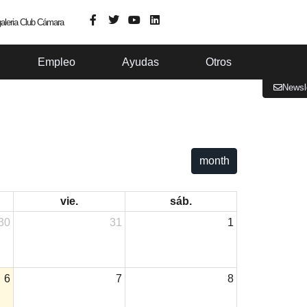
aleria Club Cámara
Empleo
Ayudas
Otros
Newsl
month
vie.
sáb.
30
31
1
6
7
8