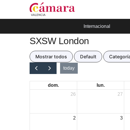
Internacional
SXSW London
Mostrar todos
Default
Categoría
today
dom.
lun.
26
27
2
3