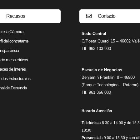
Recursos
Contacto
bre la Cámara
Sede Central
fil del contratante
C/Poeta Querol 15 – 46002 Valè
Tlf. 963 103 900
nsparencia
cio mesa citricos
aces de Interés
Escuela de Negocios
Benjamín Franklin, 8 – 46980
dos Estructurales
(Parque Tecnológico – Paterna)
al de Denuncia
Tlf. 961 366 080
Horario Atención
Telefónica:
8:30 a 14:00 y de 15:3
18:30
Presencial :
9:00 a 13:30 y con ci