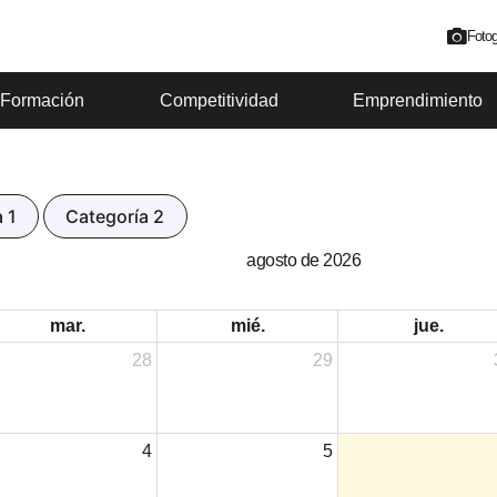
Fotog
Formación
Competitividad
Emprendimiento
 1
Categoría 2
agosto de 2026
mar.
mié.
jue.
28
29
4
5