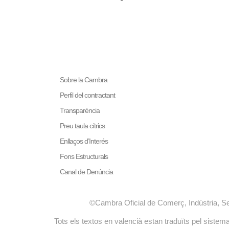
LA NOSTRA MISSIÓ
Cambra València és una cor
col·laboradora de les Admi
Sobre la Cambra
Prestar serveis a l
Perfil del contractant
Representar, promoc
Transparència
generals del comerç,
Exercitar les compe
Preu taula cítrics
en la Llei, o que p
Enllaços d’Interés
Administracions Púb
Fons Estructurals
Canal de Denúncia
©Cambra Oficial de Comerç, Indústria, S
Tots els textos en valencià estan traduïts pel sist