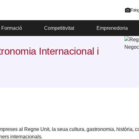
Fotog
Formació
Competitivitat
Emprenedoria
ronomia Internacional i
empreses al Regne Unit, la seua cultura, gastronomia, història, 
ners internacionals.