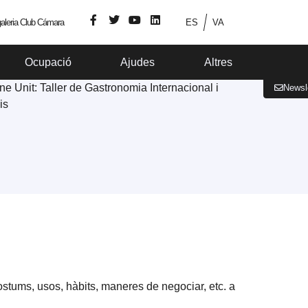
aleria Club Cámara
ES
VA
Ocupació
Ajudes
Altres
Newsl
costums, usos, hàbits, maneres de negociar, etc. a