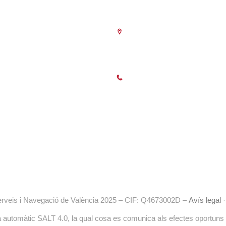
Seu Central
C/Poeta Querol 15 – 46002 Val
Tlf. 963 103 900
poració de dret públic,
nistracions Públiques, dedicada a:
Horari Atenció
es empreses.
Telefònica:
8.30 a 14.00 i de 15.30 
ionar i defensar els interessos
Presencial :
9.00 a 13.30 i amb cita 
 la indústria i la navegació.
15.30 a 18.30
(des de l’1 de Juliol 
tències de caràcter públic previstes
Setembre només als matins)
uguen encomanar i delegar les
liques.
erveis i Navegació de València 2025 – CIF: Q4673002D –
Avís legal
ema automàtic SALT 4.0, la qual cosa es comunica als efectes oportuns