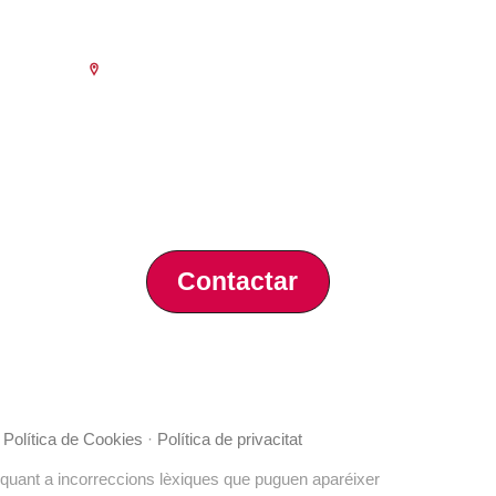
Escola de Negocis
ència
Benjamín Franklin, 8 – 46980
(Parc Tecnològic – Paterna)
Tlf. 961 366 080
a 18.30
prèvia de
al 15 de
Contactar
·
Política de Cookies
·
Política de privacitat
 quant a incorreccions lèxiques que puguen aparéixer