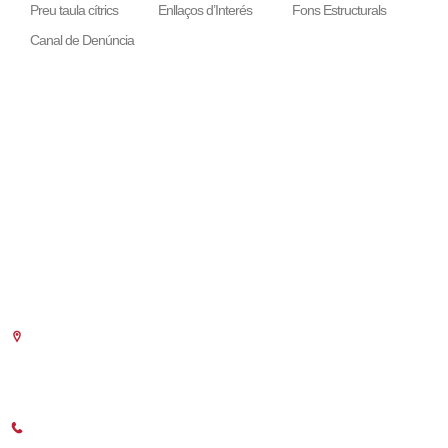
Preu taula cítrics
Enllaços d’Interés
Fons Estructurals
Canal de Denúncia
LA NOSTRA MISSIÓ
Cambra València és una corporació de dret públic, col·laboradora de les
Administracions Públiques, dedicada a:
Prestar serveis a les empreses.
Representar, promocionar i defensar els interessos generals del
comerç, la indústria i la navegació.
Exercitar les competències de caràcter públic previstes en la Llei,
o que puguen encomanar i delegar les Administracions Públiques.
Seu Central
C/Poeta Querol 15 – 46002 València
Tlf. 963 103 900
Horari Atenció