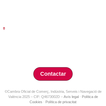
Telefònica:
8.30 a 14.00 i de 15.30 a 18.30
Presencial :
9.00 a 13.30 i
amb cita prèvia de 15.30 a 18.30
(des de l’1 de Juliol al 15 de Setembre
només als matins)
Escola de Negocis
Benjamín Franklin, 8 – 46980
(Parc Tecnològic – Paterna)
Tlf. 961 366 080
Contactar
©Cambra Oficial de Comerç, Indústria, Serveis i Navegació de
València 2025 – CIF: Q4673002D –
Avís legal
·
Política de
Cookies
·
Política de privacitat