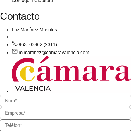
Col·loqui i Clausura
Contacto
Luz Martínez Musoles
963103962 (2311)
mlmartinez@camaravalencia.com