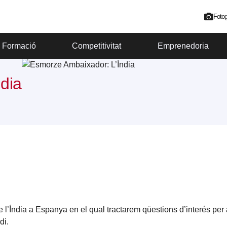
Fotog
Formació
Competitivitat
Emprenedoria
dia
’Índia a Espanya en el qual tractarem qüestions d’interés per a 
di.