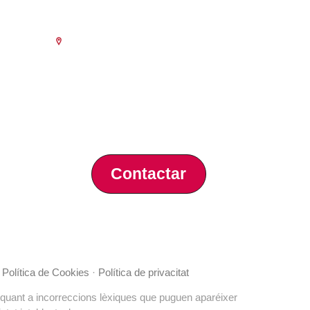
Escola de Negocis
ència
Benjamín Franklin, 8 – 46980
(Parc Tecnològic – Paterna)
Tlf. 961 366 080
a 18.30
prèvia de
al 15 de
Contactar
·
Política de Cookies
·
Política de privacitat
 quant a incorreccions lèxiques que puguen aparéixer