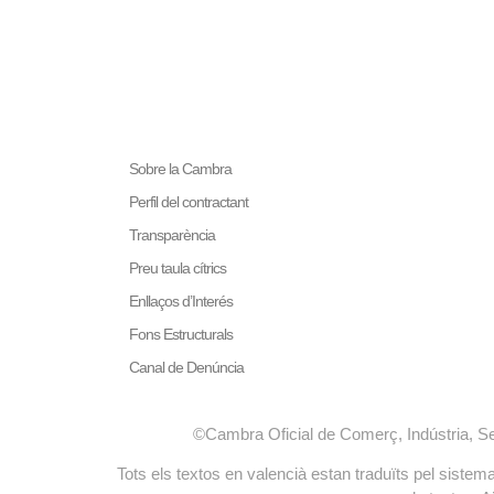
LA NOSTRA MISSIÓ
Cambra València és una cor
col·laboradora de les Admi
Sobre la Cambra
Prestar serveis a l
Perfil del contractant
Representar, promoc
Transparència
generals del comerç,
Exercitar les compe
Preu taula cítrics
en la Llei, o que p
Enllaços d’Interés
Administracions Púb
Fons Estructurals
Canal de Denúncia
©Cambra Oficial de Comerç, Indústria, S
Tots els textos en valencià estan traduïts pel sist