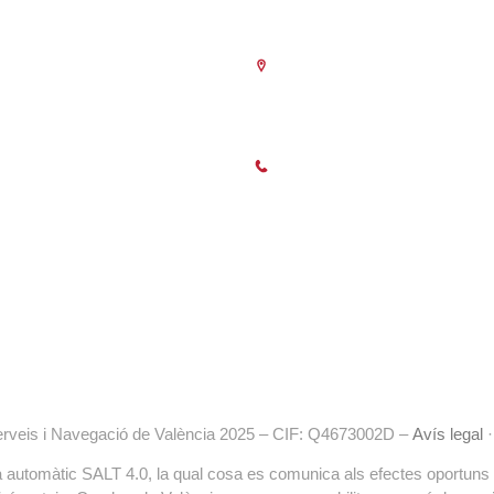
Seu Central
C/Poeta Querol 15 – 46002 Val
Tlf. 963 103 900
poració de dret públic,
nistracions Públiques, dedicada a:
Horari Atenció
es empreses.
Telefònica:
8.30 a 14.00 i de 15.30 
ionar i defensar els interessos
Presencial :
9.00 a 13.30 i amb cita 
 la indústria i la navegació.
15.30 a 18.30
(des de l’1 de Juliol 
tències de caràcter públic previstes
Setembre només als matins)
uguen encomanar i delegar les
liques.
erveis i Navegació de València 2025 – CIF: Q4673002D –
Avís legal
ema automàtic SALT 4.0, la qual cosa es comunica als efectes oportuns