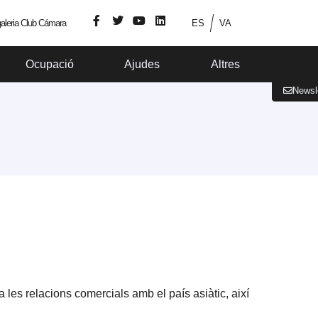
aleria Club Cámara
ES
VA
Ocupació
Ajudes
Altres
Newsl
les relacions comercials amb el país asiàtic, així