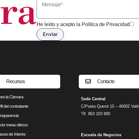
He leído y acepto la
Política de Privacidad
Recursos
Contacto
bre la Cámara
Sede Central
fil del contratante
C/Poeta Querol 15 – 46002 Valè
Tlf. 963 103 900
nsparencia
cio mesa citricos
aces de Interés
Escuela de Negocios