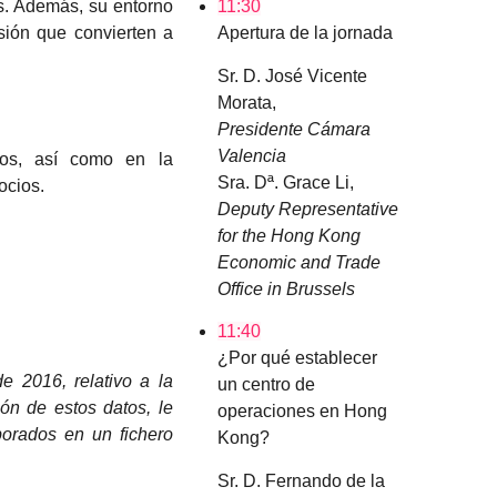
es. Además, su entorno
11:30
sión que convierten a
Apertura de la jornada
Sr. D. José Vicente
Morata,
Presidente Cámara
Valencia
tos, así como en la
Sra. Dª. Grace Li,
ocios.
Deputy Representative
for the Hong Kong
Economic and Trade
Office in Brussels
11:40
¿Por qué establecer
 2016, relativo a la
un centro de
ión de estos datos, le
operaciones en Hong
porados en un fichero
Kong?
Sr. D. Fernando de la